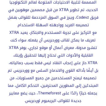
المصممة لتلبية الاحتياجات المتنوعة لعالم التكنولوجيا
الحديث. تم تطوير XTRA من قبل مصممين موهوبين في
فريق Codevz، ويبرز في السوق المزدحمة للقوالب بفضل
تصميمه الفريد وواجهته السهلة الاستخدام.
مع التركيز على تجربة المستخدم والابتكار، يعيد XTRA
تعريف ما يمكن لقالب ووردبريس أن يفعله. سواء كنت
تنشئ مدونة، معرض أعمال أو موقع تجاري، يوفر XTRA
القابلية والأدوات التي تحتاج إليها لتحقيق رؤيتك.
XTRA حاز على إعجاب النقاد ليس فقط بسبب جمالياته،
بل أيضًا بأدائه القوي والاندماج السلس مع ووردبريس. تم
تصميمه ليمنح المستخدمين من جميع المستويات، من
المبتدئين إلى المطورين المحترفين، التحكم الكامل، مما
يجعله خيارًا رائدًا على Themeforest، حيث يضع معايير
جديدة للقوالب البريميوم لوردبريس.