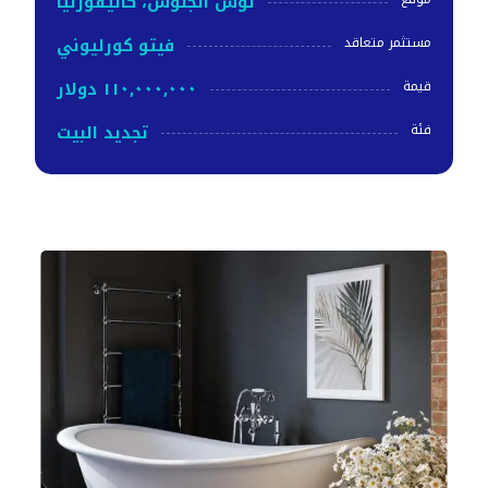
لوس أنجلوس، كاليفورنيا
فيتو كورليوني
مستثمر متعاقد
١١٠,٠٠٠,٠٠٠ دولار
قيمة
تجديد البيت
فئة