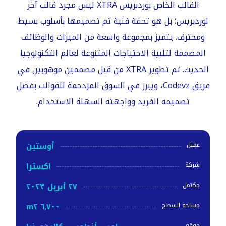
القالب الخاص بوردبريس XTRA ليس مجرد قالب آخر
لوردبريس؛ بل هو تحفة فنية تم تصميمها بأسلوب بسيط
ومحترف. يتميز بمجموعة واسعة من الميزات والوظائف
المصممة لتلبية الاحتياجات المتنوعة لعالم التكنولوجيا
الحديث. تم تطوير XTRA من قبل مصممين موهوبين في
فريق Codevz، ويبرز في السوق المزدحمة للقوالب بفضل
تصميمه الفريد وواجهته السهلة الاستخدام.
أوستين
عميل
اکسترا
شركة
٢٧ أبريل ٢٠٢٣
مكتمل
٦,٧٠٠ m٢
مساحة السطح
موقع