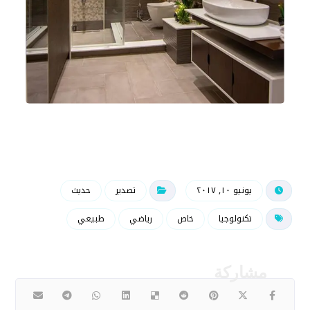
يونيو ١٠, ٢٠١٧
تصدير
حديث
تكنولوجيا
خاص
رياضي
طبيعي