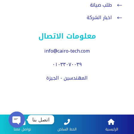
طلب صيانة
اخبار الشركة
معلومات الاتصال
info@cairo-tech.com
٠١٠٣٣٠٧٠٠٣٩
المهندسين - الجيزة
اتصل بنا
الرئيسية
الخط الساخن
تواصل معنا
pen chaty