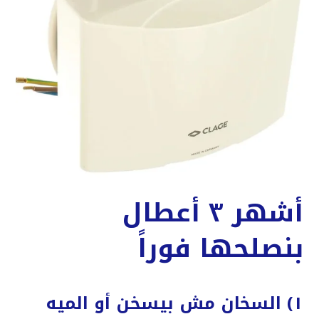
أشهر ٣ أعطال
بنصلحها فوراً
١) السخان مش بيسخن أو الميه