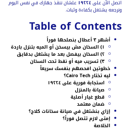
اتصل الآن على
١٩٢٢٤
علشان ننقذ جهازك في نفس اليوم
ونرجعه يشتغل بكفاءة وثبات.
Table of Contents
أشهر ٣ أعطال بنصلحها فوراً
١) السخان مش بيسخن أو الميه بتنزل باردة
٢) السخان بيفصل بعد ما يشتغل بدقايق
٣) تسريب ميه أو نقط تحت السخان
خطوتين افحصهم بنفسك سريعاً
ليه تختار Cairo Tech؟
استجابة فورية على ١٩٢٢٤
صيانة بالمنزل
قطع غيار أصلية
ضمان معتمد
إزاي بنشتغل في صيانة سخانات كلاج؟
إمتى لازم تتصل فوراً؟
الخلاصة