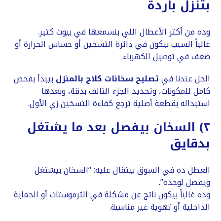
بتنزل باردة
وده من أكتر الأعطال اللي بنسمعها في بيوت كتير.
غالباً السبب بيكون في دائرة التسخين أو حساس الحرارة أو
ضعف في توصيل الكهرباء.
الحل عندنا في
تصليح سخانات كلاج بالمنزل
بيبدأ بفحص
كامل للمكونات، وتحديد الجزء التالف بدقة، وبعدها
استبداله بقطعة أصلية ترجع كفاءة التسخين زي الأول.
٢) السخان بيفصل بعد ما يشتغل
بدقايق
العطل ده في السوق بيتقال عليه: “السخان بيشتغل
ويفصل لوحده”.
وده غالباً بيكون ناتج عن مشكلة في الثرموستات أو الحماية
الداخلية أو تهوية غير مناسبة.