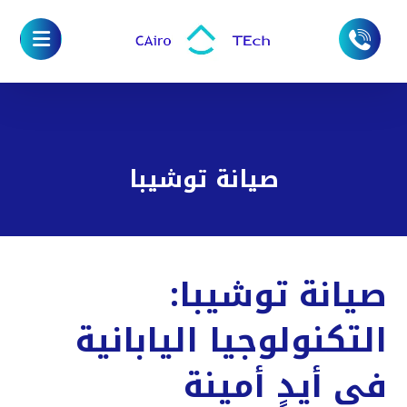
صيانة توشيبا
صيانة توشيبا:
التكنولوجيا اليابانية
في أيدٍ أمينة