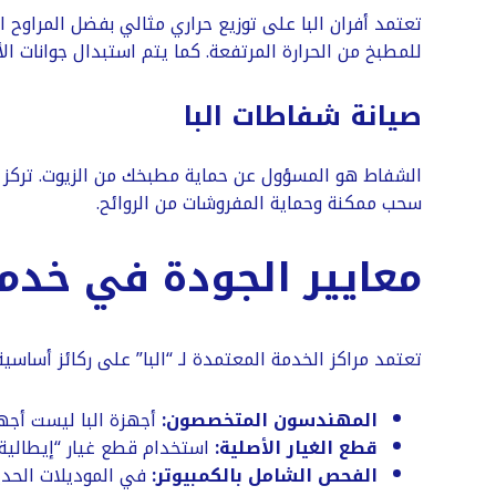
للمطبخ من الحرارة المرتفعة. كما يتم استبدال جوانات 
​صيانة شفاطات البا
​الشفاط هو المسؤول عن حماية مطبخك من الزيوت. تركز ال
سحب ممكنة وحماية المفروشات من الروائح.
​معايير الجودة في خدمة
​تعتمد مراكز الخدمة المعتمدة لـ “البا” على ركائز أساسي
المهندسون المتخصصون:
أجهزة البا ليست أجهزة
قطع الغيار الأصلية:
استخدام قطع غيار “إيطالية المنشأ” هو السر ورا
الفحص الشامل بالكمبيوتر:
في الموديلات الحديث