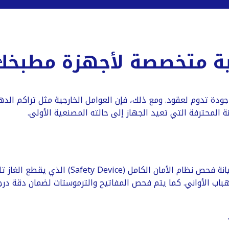
الية متخصصة لأجهزة مطبخك
ة “البا” المدمجة (Built-in)، فأنت تختار جودة تدوم لعقود. ومع ذلك، فإن العوامل الخارجية
ة المحترفة التي تعيد الجهاز إلى حالته المصنعية الأولى.
​تعتبر شعلات “البا” من الأقوى عالمياً، وتشمل خ
اب الأواني. كما يتم فحص المفاتيح والترموستات لضمان دقة درجات