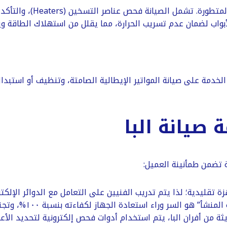
​تعتمد أفران البا على توز
الأبواب لضمان عدم تسريب الحرارة، مما يقلل من استهلاك الطاقة 
خدمة على صيانة المواتير الإيطالية الصامتة، وتنظيف أو استبدال 
 صيانة البا
ة تضمن طمأنينة العميل:
 تقليدية؛ لذا يتم تدريب الفنيين على التعامل مع الدوائر الإلكترو
ء استعادة الجهاز لكفاءته بنسبة ١٠٠%، وتجنب حدوث أعطال جانبية ناتجة عن القطع المقلدة.
ة من أفران البا، يتم استخدام أدوات فحص إلكترونية لتحديد الأع