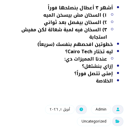
أشهر ٣ أعطال بنصلحها فوراً
١) السخان مش بيسخن الميه
٢) السخان بيفصل بعد ثواني
٣) السخان فيه لمبة شغالة لكن مفيش
استجابة
خطوتين افحصهم بنفسك (سريعاً)
ليه تختار Cairo Tech؟
عندنا المميزات دي:
إزاي بنشتغل؟
إمتى تتصل فوراً؟
الخلاصة
Admin
أبريل ١, ٢٠٢٦
Uncategorized